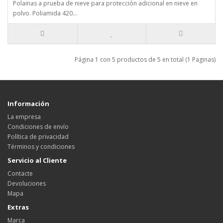
Polainas a prueba de nieve para protección adicional en nieve en
polvo. Poliamida 420...
Página 1 con 5 productos de 5 en total (1 Paginas)
Información
La empresa
Condiciones de envío
Política de privacidad
Términos y condiciones
Servicio al Cliente
Contacte
Devoluciones
Mapa
Extras
Marca